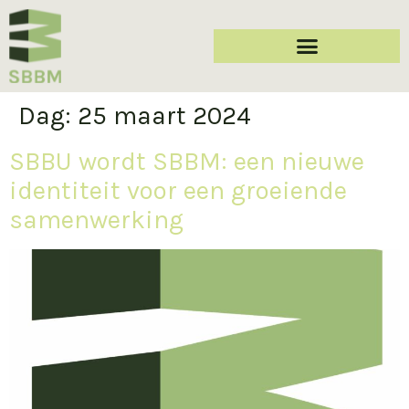
Dag:
25 maart 2024
SBBU wordt SBBM: een nieuwe
identiteit voor een groeiende
samenwerking