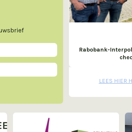
euwsbrief
Rabobank-Interpol
cheq
LEES HIER 