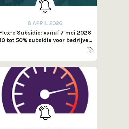
8 APRIL 2026
Flex-e Subsidie: vanaf 7 mei 2026
40 tot 50% subsidie voor bedrijven
et een tekort aan elektriciteit. De
subsidiepot is beperkt. OP=OP