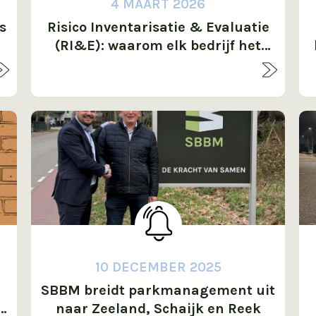
4 MAART 2026
s
Risico Inventarisatie & Evaluatie
(RI&E): waarom elk bedrijf het
nodig heeft
10 DECEMBER 2025
SBBM breidt parkmanagement uit
naar Zeeland, Schaijk en Reek