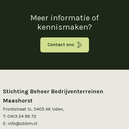
Meer informatie of
kennismaken?
Contact ons
Stichting Beheer Bedrijventerreinen
Maashorst
Frontstraat 1c, 5405 AK Uden,
T:
0413 24 99 72
E:
info@sbbm.nl