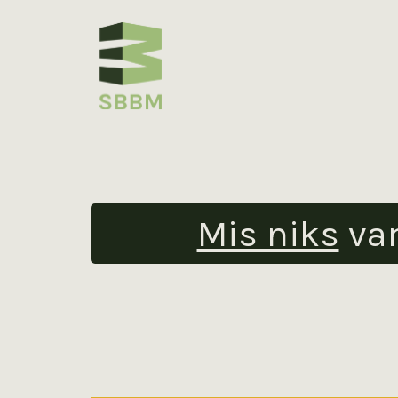
Mis niks
va