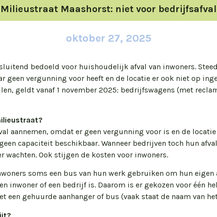
Milieustraat Maashorst: niet voor bedrijfsafval
oktober 27, 2025
sluitend bedoeld voor huishoudelijk afval van inwoners. Steeds
r geen vergunning voor heeft en de locatie er ook niet op inge
llen, geldt vanaf 1 november 2025: bedrijfswagens (met recla
ilieustraat?
al aannemen, omdat er geen vergunning voor is en de locatie 
k geen capaciteit beschikbaar. Wanneer bedrijven toch hun afva
r wachten. Ook stijgen de kosten voor inwoners.
nwoners soms een bus van hun werk gebruiken om hun eigen af
een inwoner of een bedrijf is. Daarom is er gekozen voor één h
met een gehuurde aanhanger of bus (vaak staat de naam van het
ijt?