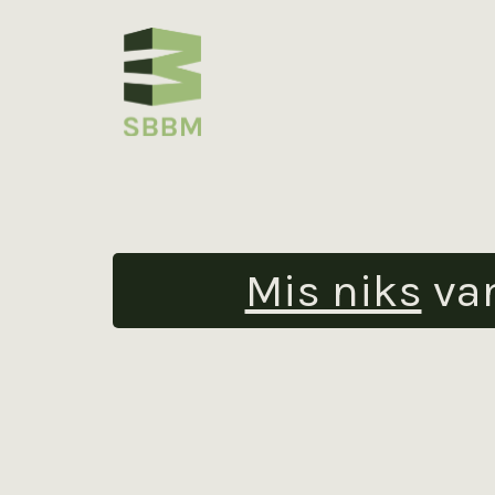
Mis niks
va