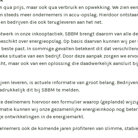
en qua prijs, maar ook qua verbruik en opwekking. We zien ee
n steeds meer ondernemers in accu-opslag. Hierdoor ontstaan
 en bedrijven die ook terugleveren aan het net.
werk in onze inkooptactiek. SBBM brengt daarom van alle de
f beschikt over energieopslag. Op basis daarvan kunnen wij per
 beste past. In sommige gevallen betekent dit dat verschille
ieke situatie van een bedrijf. Door deze aanpak zorgen we ervo
cht, maar ook van een oplossing die daadwerkelijk aansluit bij
en leveren, is actuele informatie van groot belang. Bedrijven
adrukkelijk dit bij SBBM te melden.
 deelnemers hiervoor een formulier waarop (geplande) wijzig
matie kunnen wij onze gezamenlijke energieinkoop nog beter
e ontwikkelingen in de energiemarkt.
elnemers ook de komende jaren profiteren van slimme, stabi