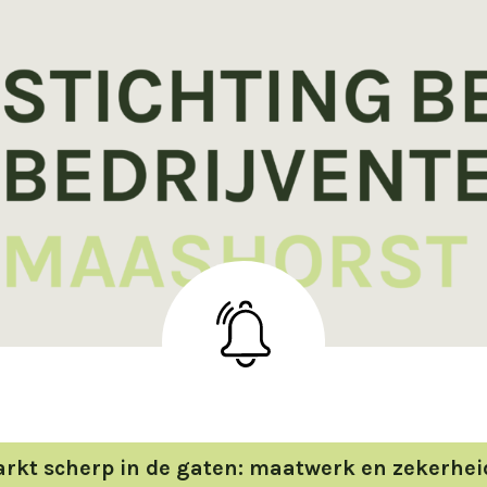
kt scherp in de gaten: maatwerk en zekerhei