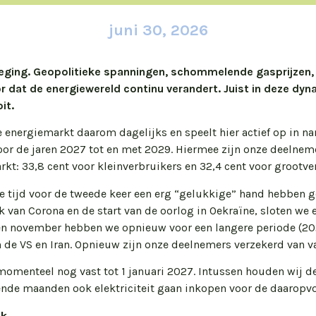
juni 30, 2026
weging. Geopolitieke spanningen, schommelende gasprijzen, 
 dat de energiewereld continu verandert. Juist in deze dy
it.
energiemarkt daarom dagelijks en speelt hier actief op in na
oor de jaren 2027 tot en met 2029. Hiermee zijn onze deelnem
rkt: 33,8 cent voor kleinverbruikers en 32,4 cent voor grootve
te tijd voor de tweede keer een erg “gelukkige” hand hebben g
 van Corona en de start van de oorlog in Oekraïne, sloten we
en november hebben we opnieuw voor een langere periode (20
 de VS en Iran. Opnieuw zijn onze deelnemers verzekerd van va
n momenteel nog vast tot 1 januari 2027. Intussen houden wij 
ende maanden ook elektriciteit gaan inkopen voor de daaropv
jk