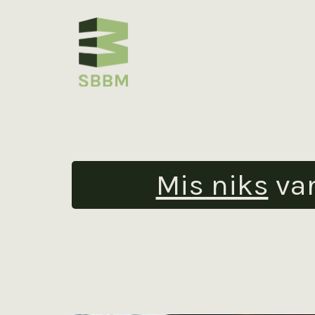
Mis niks
va