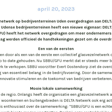
april 20, 2023
netwerk op bedrijventerreinen Uden overgedragen aan DEL
 Udense bedrijventerreinen heeft een nieuwe eigenaar: DELT
FU) heeft het netwerk overgedragen om meer ondernemers te
g werden officieel de handtekeningen gezet om de overdra
Een van de eersten
n door als een van de eerste een collectief glasvezelnetwerk o
up to date gehouden. Nu SBBU/GFU merkt dat er steeds meer be
k te verkopen. SBBU voorzitter Evert Oostendorp ziet de overd
g van essentieel belang in de bedrijfsvoering. Door de sam
innovatie stimuleren en de toekomst van bedrijven verbeteren.
Mooie lokale samenwerking
de regio. Onlangs heeft de organisatie een glasvezelnetwerk a
 woonkernen en buitengebieden is DELTA Netwerk ook erg actie
is enthousiast over de samenwerking: “SBBU/GFU is een echte