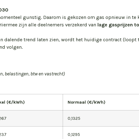
2030
momenteel gunstig. Daarom is gekozen om gas opnieuw in te 
. Hiermee zijn alle deelnemers verzekerd van
lage gasprijzen to
n dalende trend laten zien, wordt het huidige contract (loopt 
nd volgen.
n, belastingen, btw en vastrecht)
kel (€/kWh)
Normaal (€/kWh)
1267
0,1325
1237
0,1295