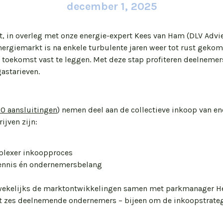
december 1, 2025
 in overleg met onze energie-expert Kees van Ham (DLV Advie
energiemarkt is na enkele turbulente jaren weer tot rust geko
toekomst vast te leggen. Met deze stap profiteren deelnemers
astarieven.
0 aansluitingen
) nemen deel aan de collectieve inkoop van en
jven zijn:
plexer inkoopproces
kennis én ondernemersbelang
 wekelijks de marktontwikkelingen samen met parkmanager 
t zes deelnemende ondernemers – bijeen om de inkoopstrateg