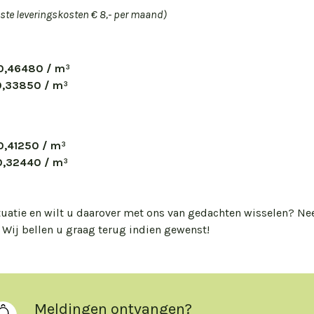
aste leveringskosten € 8,- per maand)
0,46480 / m³
0,33850 / m³
0,41250 / m³
0,32440 / m³
ituatie en wilt u daarover met ons van gedachten wisselen? N
. Wij bellen u graag terug indien gewenst!
Meldingen ontvangen?