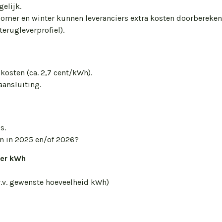
gelijk.
omer en winter kunnen leveranciers extra kosten doorberekene
erugleverprofiel).
skosten (ca. 2,7 cent/kWh).
aansluiting.
s.
n in 2025 en/of 2026?
per kWh
v.v. gewenste hoeveelheid kWh)