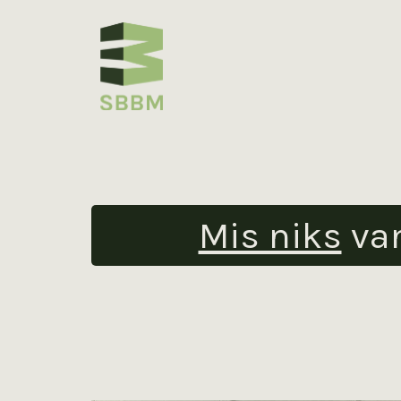
Mis niks
va