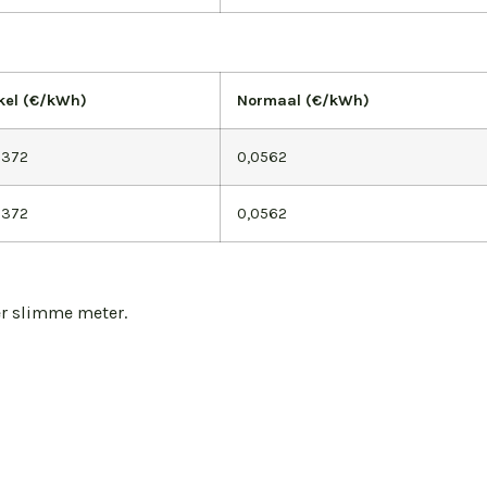
kel (€/kWh)
Normaal (€/kWh)
0372
0,0562
0372
0,0562
er slimme meter.