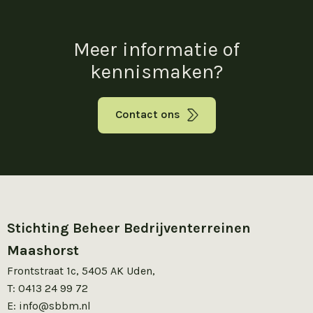
Meer informatie of
kennismaken?
Contact ons
Stichting Beheer Bedrijventerreinen
Maashorst
Frontstraat 1c, 5405 AK Uden,
T:
0413 24 99 72
E:
info@sbbm.nl