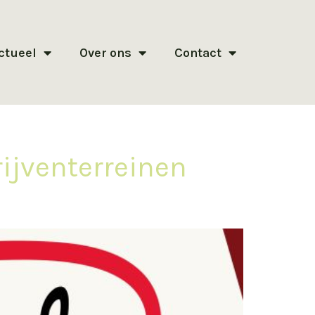
ctueel
Over ons
Contact
ijventerreinen